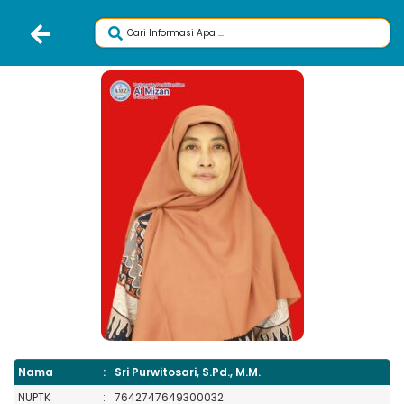
Nama
:
Sri Purwitosari, S.Pd., M.M.
NUPTK
:
7642747649300032