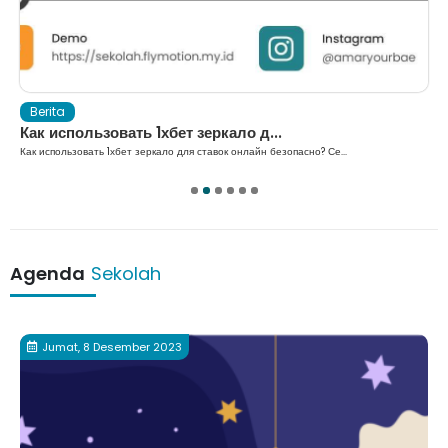
Berita
Как использовать 1хбет зеркало д...
Как использовать 1хбет зеркало для ставок онлайн безопасно? Се...
1
2
3
4
5
6
Agenda
Sekolah
Jumat, 8 Desember 2023